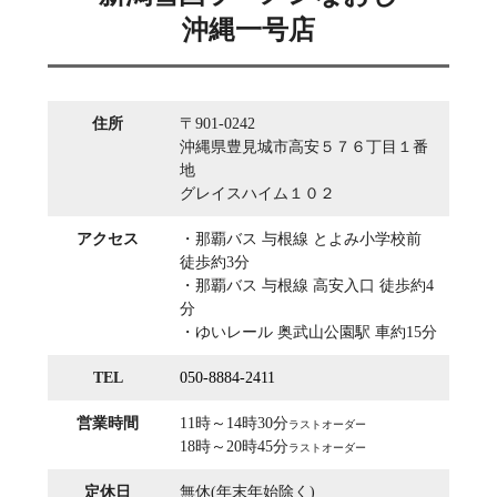
沖縄一号店
住所
〒901-0242
沖縄県豊見城市高安５７６丁目１番
地
グレイスハイム１０２
アクセス
・那覇バス 与根線 とよみ小学校前
徒歩約3分
・那覇バス 与根線 高安入口 徒歩約4
分
・ゆいレール 奥武山公園駅 車約15分
TEL
050-8884-2411
営業時間
11時～14時30分
ラストオーダー
18時～20時45分
ラストオーダー
定休日
無休(年末年始除く)