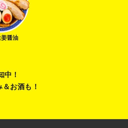
生姜醤油
告知中！
み＆お酒も！