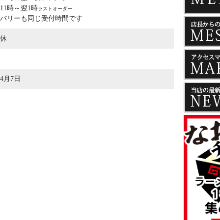
11時～翌1時
ラストオーダー
バリーも同じ受付時間です
休
年4月7日