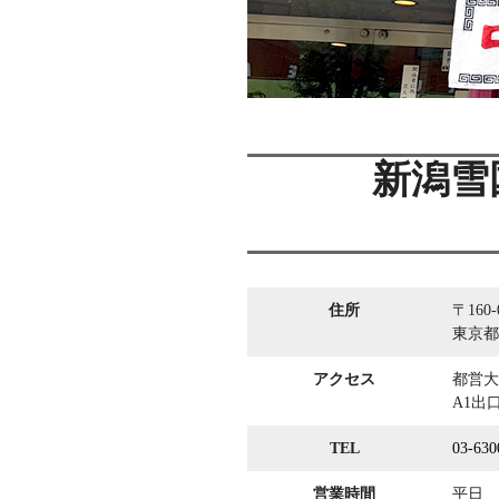
新潟雪
住所
〒160-
東京都
アクセス
都営大
A1出
TEL
03-630
営業時間
平日 