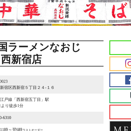
国ラーメンなおじ
西新宿店
0023
新宿区西新宿５丁目
２４-１６
江戸線「西新宿五丁目」駅
口より徒歩1分
0-6310
11時～翌6時
ラストオーダー