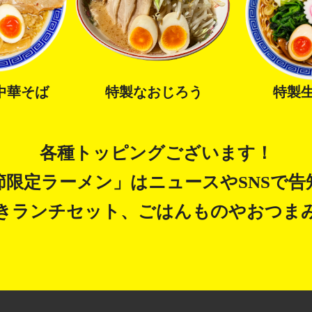
中華そば
特製なおじろう
特製
各種トッピングございます！
節限定ラーメン」はニュースや
SNSで
きランチセット、
ごはんものやおつま