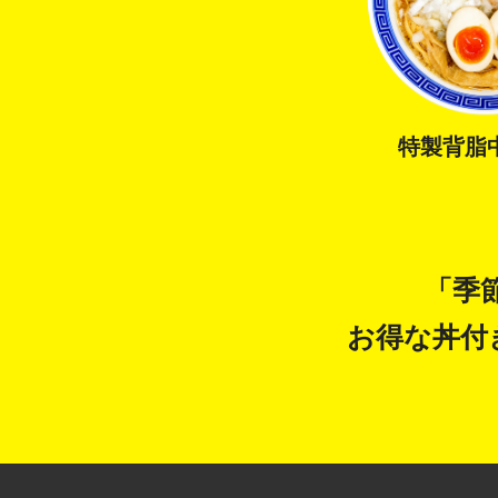
特製背脂
「季
お得な丼付