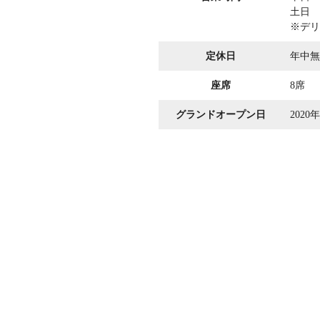
土日 
※デリ
定休日
年中無
座席
8席
グランドオープン日
2020